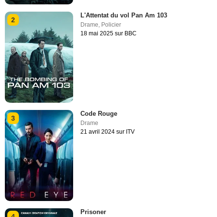
L'Attentat du vol Pan Am 103
2
Drame
,
Policier
18 mai 2025 sur BBC
Code Rouge
3
Drame
21 avril 2024 sur ITV
Prisoner
4