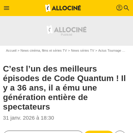
profil
menu
search
Accueil
News cinéma, films et séries TV
News séries TV
Actus Tournage Séries TV
C’est l’un des meilleurs
épisodes de Code Quantum ! Il
y a 36 ans, il a ému une
génération entière de
spectateurs
31 janv. 2026 à 18:30