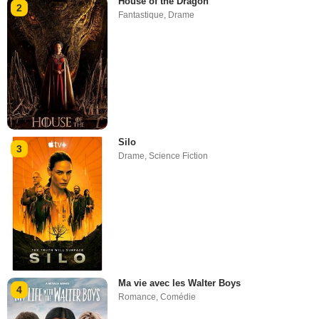
House of the Dragon
2
Fantastique
,
Drame
Silo
3
Drame
,
Science Fiction
Ma vie avec les Walter Boys
4
Romance
,
Comédie