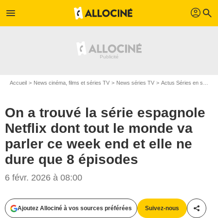
profil
menu
search
Accueil
News cinéma, films et séries TV
News séries TV
Actus Séries en streaming
On a trouvé la série espagnole
Netflix dont tout le monde va
parler ce week end et elle ne
dure que 8 épisodes
6 févr. 2026 à 08:00
Ajoutez Allociné à vos sources préférées
Suivez-nous
Partag