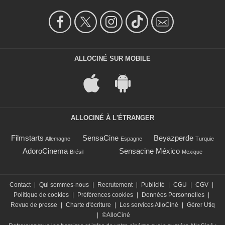
ALLOCINÉ SUR MOBILE
ALLOCINÉ À L'ÉTRANGER
Filmstarts
SensaCine
Beyazperde
Allemagne
Espagne
Turquie
AdoroCinema
Sensacine México
Brésil
Mexique
Contact
|
Qui sommes-nous
|
Recrutement
|
Publicité
|
CGU
|
CGV
|
Politique de cookies
|
Préférences cookies
|
Données Personnelles
|
Revue de presse
|
Charte d'écriture
|
Les services AlloCiné
|
Gérer Utiq
|
©AlloCiné