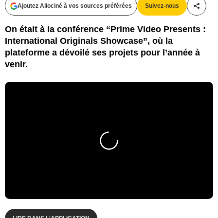
Ajoutez Allociné à vos sources préférées
Suivez-nous
Partag
On était à la conférence “Prime Video Presents :
International Originals Showcase”, où la
plateforme a dévoilé ses projets pour l’année à
venir.