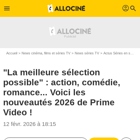
profil
menu
search
Accueil
News cinéma, films et séries TV
News séries TV
Actus Séries en streaming
"La meilleure sélection
possible" : action, comédie,
romance... Voici les
nouveautés 2026 de Prime
Video !
12 févr. 2026 à 18:15