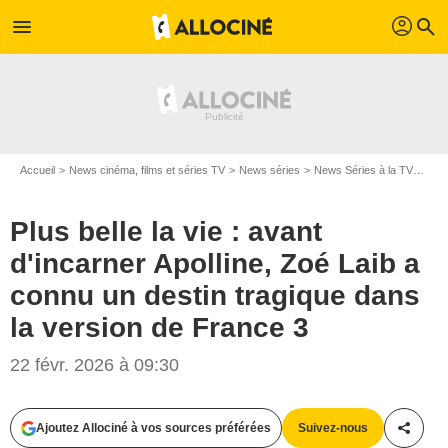
profil
menu
search
Accueil
News cinéma, films et séries TV
News séries
News Séries à la TV
Plus
Plus belle la vie : avant
d'incarner Apolline, Zoé Laib a
connu un destin tragique dans
la version de France 3
22 févr. 2026 à 09:30
Ajoutez Allociné à vos sources préférées
Suivez-nous
Partag