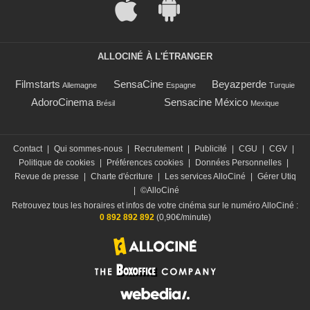
ALLOCINÉ À L'ÉTRANGER
Filmstarts
SensaCine
Beyazperde
Allemagne
Espagne
Turquie
AdoroCinema
Sensacine México
Brésil
Mexique
Contact
|
Qui sommes-nous
|
Recrutement
|
Publicité
|
CGU
|
CGV
|
Politique de cookies
|
Préférences cookies
|
Données Personnelles
|
Revue de presse
|
Charte d'écriture
|
Les services AlloCiné
|
Gérer Utiq
|
©AlloCiné
Retrouvez tous les horaires et infos de votre cinéma sur le numéro AlloCiné :
0 892 892 892
(0,90€/minute)