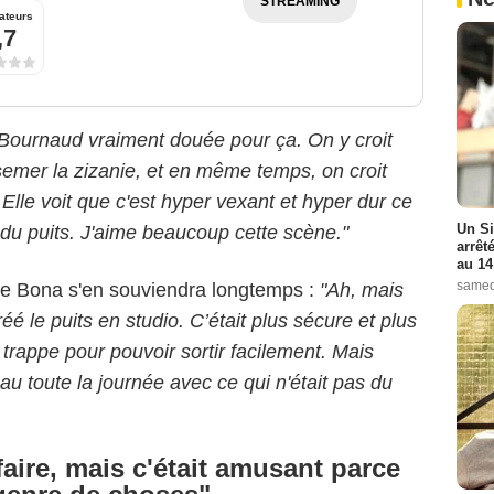
STREAMING
ateurs
,7
Bournaud vraiment douée pour ça. On y croit
semer la zizanie, et en même temps, on croit
Elle voit que c'est hyper vexant et hyper dur ce
Un Si
e du puits. J'aime beaucoup cette scène."
arrêt
au 14
samed
 de Bona s'en souviendra longtemps :
"
Ah, mais
réé le puits en studio. C’était plus sécure et plus
 trappe pour pouvoir sortir facilement. Mais
u toute la journée avec ce qui n'était pas du
 faire, mais c'était amusant parce