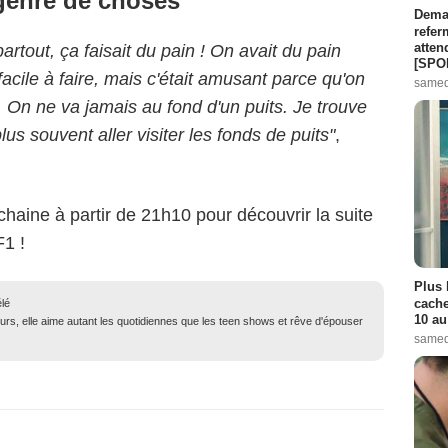
 genre de choses"
Demai
refer
atten
partout, ça faisait du pain ! On avait du pain
[SPO
acile à faire, mais c'était amusant parce qu'on
samed
 On ne va jamais au fond d'un puits. Je trouve
s souvent aller visiter les fonds de puits"
,
aine à partir de 21h10 pour découvrir la suite
1 !
Plus 
cache
élé
10 au
urs, elle aime autant les quotidiennes que les teen shows et rêve d'épouser
samed