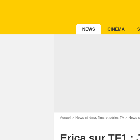
NEWS
CINÉMA
S
Accueil
News cinéma, films et séries TV
News s
Erica sur TF1 :