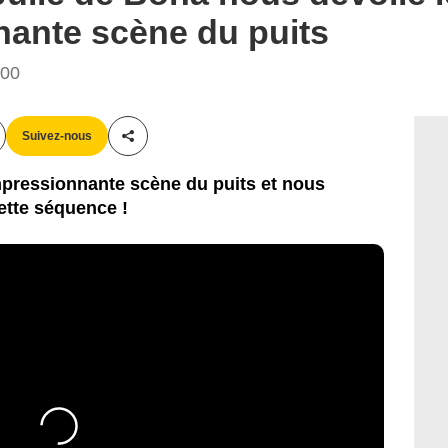
nante scène du puits
:00
Suivez-nous
Partager cet article
impressionnante scène du puits et nous
ette séquence !