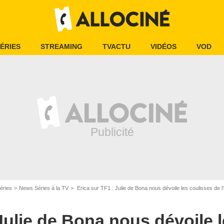
ÉRIES
STREAMING
TVACTU
VIDÉOS
VOD
éries
News Séries à la TV
Erica sur TF1 : Julie de Bona nous dévoile les coulisses de 
 Julie de Bona nous dévoile 