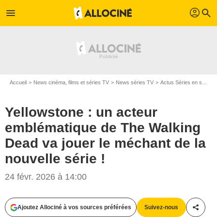
profil
menu
search
Accueil
News cinéma, films et séries TV
News séries TV
Actus Séries en streaming
Yellowstone : un acteur
emblématique de The Walking
Dead va jouer le méchant de la
nouvelle série !
24 févr. 2026 à 14:00
Ajoutez Allociné à vos sources préférées
Suivez-nous
Partag