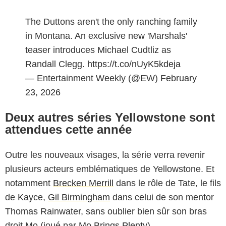
The Duttons aren't the only ranching family
in Montana. An exclusive new 'Marshals'
teaser introduces Michael Cudtliz as
Randall Clegg.
https://t.co/nUyK5kdeja
— Entertainment Weekly (@EW)
February
23, 2026
Deux autres séries Yellowstone sont
attendues cette année
Outre les nouveaux visages, la série verra revenir
plusieurs acteurs emblématiques de Yellowstone. Et
notamment
Brecken Merrill
dans le rôle de Tate, le fils
de Kayce,
Gil Birmingham
dans celui de son mentor
Thomas Rainwater, sans oublier bien sûr son bras
droit Mo (joué par
Mo Brings Plenty
).