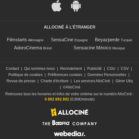
ALLOCINÉ À L'ÉTRANGER
Filmstarts
SensaCine
Beyazperde
Allemagne
Espagne
Turquie
AdoroCinema
Sensacine México
Brésil
Mexique
Contact
|
Qui sommes-nous
|
Recrutement
|
Publicité
|
CGU
|
CGV
|
Politique de cookies
|
Préférences cookies
|
Données Personnelles
|
Revue de presse
|
Charte d'écriture
|
Les services AlloCiné
|
Gérer Utiq
|
©AlloCiné
Retrouvez tous les horaires et infos de votre cinéma sur le numéro AlloCiné :
0 892 892 892
(0,90€/minute)