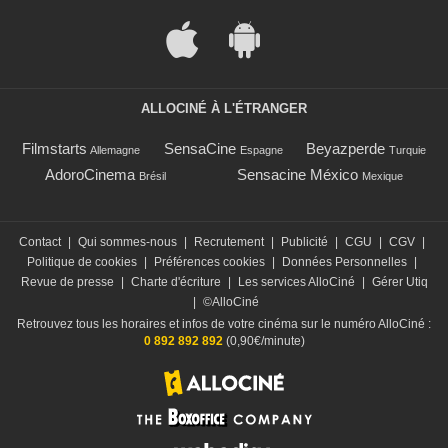
ALLOCINÉ À L'ÉTRANGER
Filmstarts
SensaCine
Beyazperde
Allemagne
Espagne
Turquie
AdoroCinema
Sensacine México
Brésil
Mexique
Contact
|
Qui sommes-nous
|
Recrutement
|
Publicité
|
CGU
|
CGV
|
Politique de cookies
|
Préférences cookies
|
Données Personnelles
|
Revue de presse
|
Charte d'écriture
|
Les services AlloCiné
|
Gérer Utiq
|
©AlloCiné
Retrouvez tous les horaires et infos de votre cinéma sur le numéro AlloCiné :
0 892 892 892
(0,90€/minute)