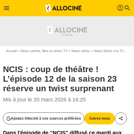
profil
menu
search
Accueil
News cinéma, films et séries TV
News séries
News Séries à la TV
NCIS
NCIS : coup de théâtre !
L’épisode 12 de la saison 23
réserve un twist surprenant
Mis à jour le 20 mars 2026 à 16:25
Ajoutez Allociné à vos sources préférées
Suivez-nous
Partag
Dans l'épisode de "NCIS" diffusé ce mardi aux