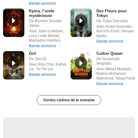
Bande-annonce
Kyma, l’onde
Des Fleurs pour
mystérieuse
Tokyo
De Romain Daudet-
De Yuiga Danzuka
Jahan
Avec Kodai Kurosaki,
Avec Jules Lefebvre,
Ken'ichi Endô, Haruka
Lucy Loste Berset,
Igawa
Mamadou Haïdara
Bande-annonce
Bande-annonce
Girl
Cotton Queen
De Shu Qi
De Suzannah
Mirghani
Avec Roy Chiu, Esther
Liu, Yu-Fei Lai
Avec Mihad Murtada,
Rabha Mohamed
Bande-annonce
Mahmoud, Talaat Farid
Bande-annonce
Sorties cinéma de la semaine