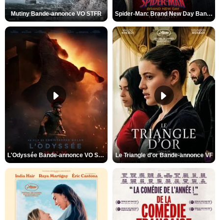
Mutiny Bande-annonce VO STFR
Spider-Man: Brand New Day Bande-annonce VO STFR
L'Odyssée Bande-annonce VO STFR
Le Triangle d'or Bande-annonce VF