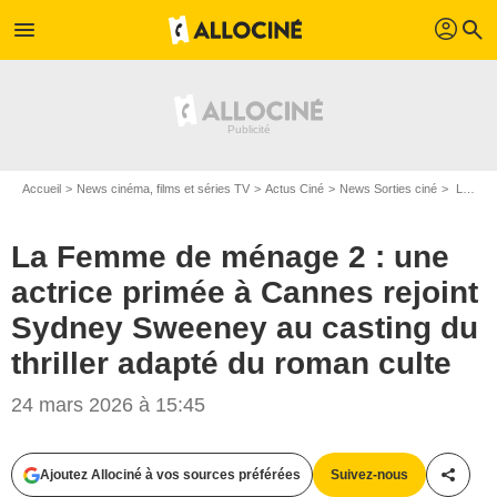
profil
menu
search
Accueil
News cinéma, films et séries TV
Actus Ciné
News Sorties ciné
La Femme de ménage 2 : une actrice primée à Cannes rejoint Sydney Sweeney au casting du thriller adapté du roman culte
La Femme de ménage 2 : une
actrice primée à Cannes rejoint
Sydney Sweeney au casting du
thriller adapté du roman culte
24 mars 2026 à 15:45
Ajoutez Allociné à vos sources préférées
Suivez-nous
Partag