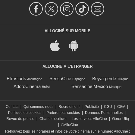
ALLOCINÉ SUR MOBILE
ALLOCINÉ À L'ÉTRANGER
Filmstarts
SensaCine
Beyazperde
Allemagne
Espagne
Turquie
AdoroCinema
Sensacine México
Brésil
Mexique
Contact
|
Qui sommes-nous
|
Recrutement
|
Publicité
|
CGU
|
CGV
|
Politique de cookies
|
Préférences cookies
|
Données Personnelles
|
Revue de presse
|
Charte d'écriture
|
Les services AlloCiné
|
Gérer Utiq
|
©AlloCiné
Retrouvez tous les horaires et infos de votre cinéma sur le numéro AlloCiné :