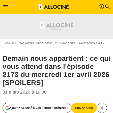
profil
menu
search
Accueil
News cinéma, films et séries TV
News séries
News Séries à la TV
Dema
Demain nous appartient : ce qui
vous attend dans l'épisode
2173 du mercredi 1er avril 2026
[SPOILERS]
31 mars 2026 à 19:30
Ajoutez Allociné à vos sources préférées
Suivez-nous
Partag