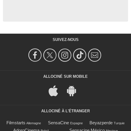
SUIVEZ-NOUS
ALLOCINÉ SUR MOBILE
ALLOCINÉ À L'ÉTRANGER
Filmstarts
SensaCine
Beyazperde
Allemagne
Espagne
Turquie
AdoroCinema
Sensacine México
Brésil
Mexique