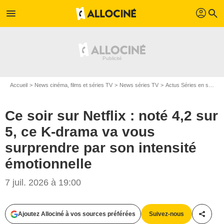
profil
menu
search
Accueil
News cinéma, films et séries TV
News séries TV
Actus Séries en streaming
Ce soir sur Netflix : noté 4,2 sur
5, ce K-drama va vous
surprendre par son intensité
émotionnelle
7 juil. 2026 à 19:00
TVN
Ajoutez Allociné à vos sources préférées
Suivez-nous
Partag