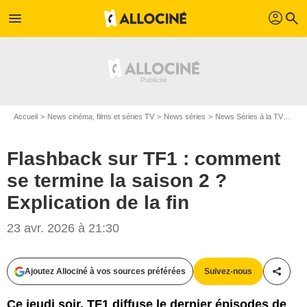
profil
menu
search
Accueil
News cinéma, films et séries TV
News séries
News Séries à la TV
Flas
Flashback sur TF1 : comment
se termine la saison 2 ?
Explication de la fin
23 avr. 2026 à 21:30
Ajoutez Allociné à vos sources préférées
Suivez-nous
Partag
Ce jeudi soir, TF1 diffuse le dernier épisodes de