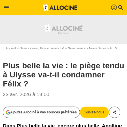
profil
menu
search
Accueil
News cinéma, films et séries TV
News séries
News Séries à la TV
Plus
Plus belle la vie : le piège tendu
à Ulysse va-t-il condamner
Félix ?
23 avr. 2026 à 13:00
Ajoutez Allociné à vos sources préférées
Suivez-nous
Partag
Dans Plus belle la vie, encore plus belle, Apolline