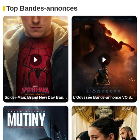
Top Bandes-annonces
Spider-Man: Brand New Day Bande-annonce VO STFR
L'Odyssée Bande-annonce VO STFR