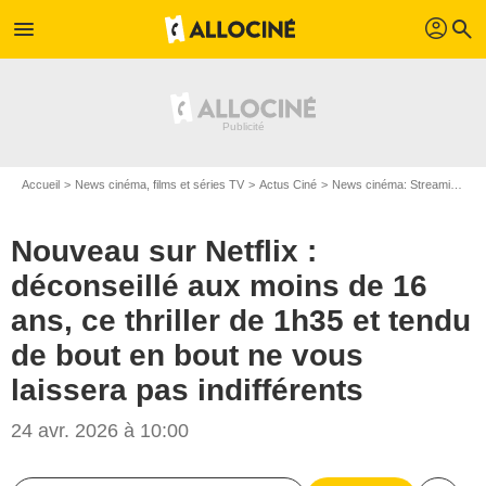
profil
menu
search
Accueil
News cinéma, films et séries TV
Actus Ciné
News cinéma: Streaming
N
Nouveau sur Netflix :
déconseillé aux moins de 16
ans, ce thriller de 1h35 et tendu
de bout en bout ne vous
laissera pas indifférents
24 avr. 2026 à 10:00