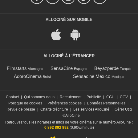
ALLOCINÉ SUR MOBILE
ALLOCINÉ À L'ÉTRANGER
Filmstarts
SensaCine
Beyazperde
Allemagne
Espagne
Turquie
AdoroCinema
Sensacine México
Brésil
Mexique
Contact
|
Qui sommes-nous
|
Recrutement
|
Publicité
|
CGU
|
CGV
|
Politique de cookies
|
Préférences cookies
|
Données Personnelles
|
Revue de presse
|
Charte d'écriture
|
Les services AlloCiné
|
Gérer Utiq
|
©AlloCiné
Retrouvez tous les horaires et infos de votre cinéma sur le numéro AlloCiné :
0 892 892 892
(0,90€/minute)