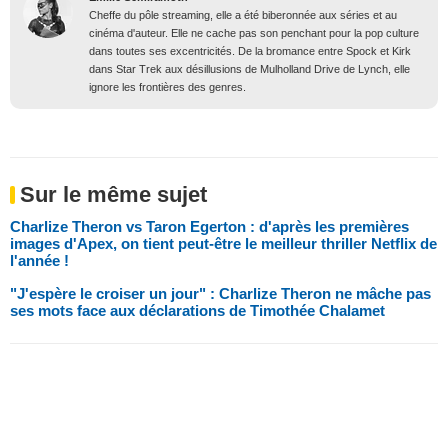
Cheffe du pôle streaming, elle a été biberonnée aux séries et au
cinéma d'auteur. Elle ne cache pas son penchant pour la pop culture
dans toutes ses excentricités. De la bromance entre Spock et Kirk
dans Star Trek aux désillusions de Mulholland Drive de Lynch, elle
ignore les frontières des genres.
Sur le même sujet
Charlize Theron vs Taron Egerton : d'après les premières
images d'Apex, on tient peut-être le meilleur thriller Netflix de
l'année !
"J'espère le croiser un jour" : Charlize Theron ne mâche pas
ses mots face aux déclarations de Timothée Chalamet