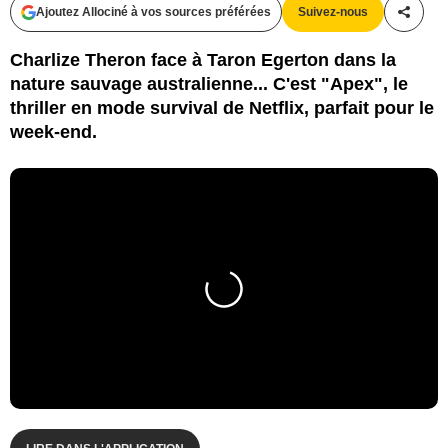
Ajoutez Allociné à vos sources préférées
Suivez-nous
Partag
Charlize Theron face à Taron Egerton dans la
nature sauvage australienne... C'est "Apex", le
thriller en mode survival de Netflix, parfait pour le
week-end.