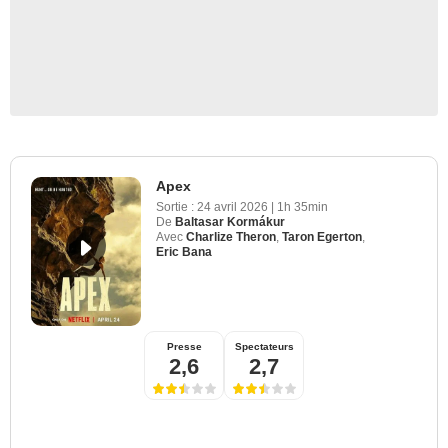
Apex
Sortie :
24 avril 2026
|
1h 35min
De
Baltasar Kormákur
Avec
Charlize Theron
,
Taron Egerton
,
Eric Bana
Presse
Spectateurs
2,6
2,7