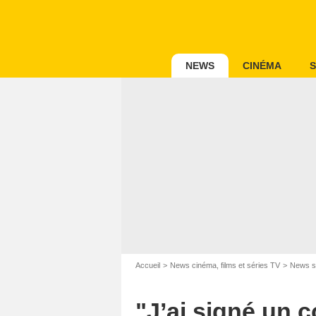
NEWS
CINÉMA
S
Accueil
News cinéma, films et séries TV
News s
"J’ai signé un 