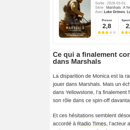
Sortie :
2026-03-01
Série :
Marshals : A Y
Avec
Luke Grimes
,
L
Presse
Spect
2,8
2
Ce qui a finalement co
dans Marshals
La disparition de Monica est la r
jouer dans Marshals. Mais un é
dans Yellowstone, l’a finalement 
son rôle dans ce spin-off davantag
Et ces hésitations semblent désor
accordé à
Radio Times
, l’acteur