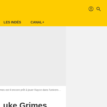
profil
search
LES INDÉS
CANAL+
-il encore prêt à jouer Kayce dans l’univers Yellowstone ?
 Luke Grimes