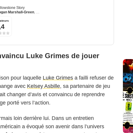
ellowstone Story
ogan Marshall-Green
,
Arielle Kebbel
ateurs
,4
nvaincu Luke Grimes de jouer
aison pour laquelle
Luke Grimes
a failli refuser de
change avec
Kelsey Asbille
, sa partenaire de jeu
fait changer d’avis et convaincu de reprendre
e porté vers l’action.
mais loin derrière lui. Dans un entretien
 américain a évoqué son avenir dans l’univers