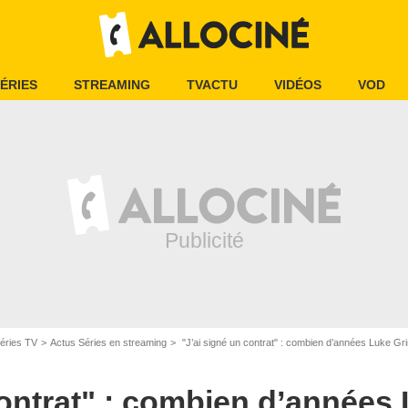
ÉRIES
STREAMING
TVACTU
VIDÉOS
VOD
éries TV
Actus Séries en streaming
"J’ai signé un contrat" : combien d’années Luke Grimes est
contrat" : combien d’années