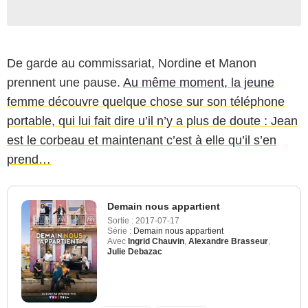
De garde au commissariat, Nordine et Manon
prennent une pause.
Au même moment, la jeune
femme découvre quelque chose sur son téléphone
portable, qui lui fait dire u’il n’y a plus de doute : Jean
est le corbeau et maintenant c’est à elle qu’il s’en
prend…
Demain nous appartient
Sortie :
2017-07-17
Série :
Demain nous appartient
Avec
Ingrid Chauvin
,
Alexandre Brasseur
,
Julie Debazac