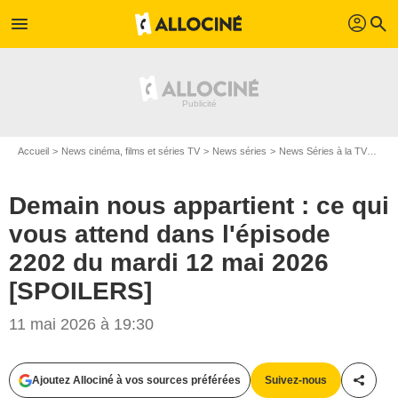
profil
menu
search
Accueil
News cinéma, films et séries TV
News séries
News Séries à la TV
Dema
Demain nous appartient : ce qui
vous attend dans l'épisode
2202 du mardi 12 mai 2026
[SPOILERS]
11 mai 2026 à 19:30
Ajoutez Allociné à vos sources préférées
Suivez-nous
Partag