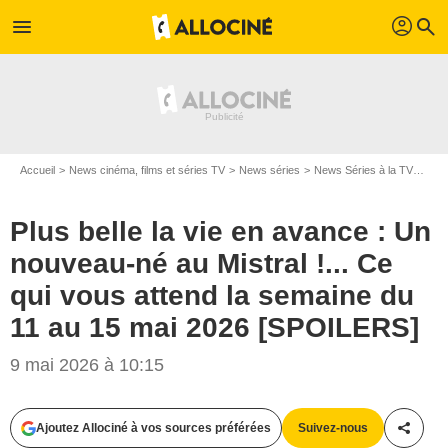
profil
menu
search
Accueil
News cinéma, films et séries TV
News séries
News Séries à la TV
Plus
Plus belle la vie en avance : Un
nouveau-né au Mistral !... Ce
qui vous attend la semaine du
11 au 15 mai 2026 [SPOILERS]
9 mai 2026 à 10:15
Ajoutez Allociné à vos sources préférées
Suivez-nous
Partag