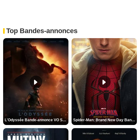
Top Bandes-annonces
L'Odyssée Bande-annonce VO STFR
Spider-Man: Brand New Day Bande-annonce VO STFR