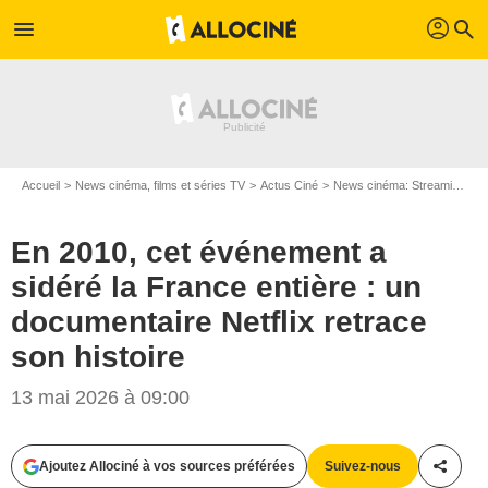
profil
menu
search
Accueil
News cinéma, films et séries TV
Actus Ciné
News cinéma: Streaming
E
En 2010, cet événement a
sidéré la France entière : un
documentaire Netflix retrace
son histoire
13 mai 2026 à 09:00
Ajoutez Allociné à vos sources préférées
Suivez-nous
Partag