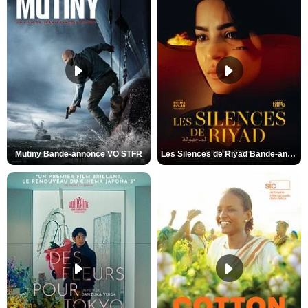
Mutiny Bande-annonce VO STFR
Les Silences de Riyad Bande-annonce VO STFR