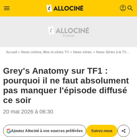
profil
menu
search
Accueil
News cinéma, films et séries TV
News séries
News Séries à la TV
Grey
Grey's Anatomy sur TF1 :
pourquoi il ne faut absolument
pas manquer l'épisode diffusé
ce soir
20 mai 2026 à 06:30
Ajoutez Allociné à vos sources préférées
Suivez-nous
Partag