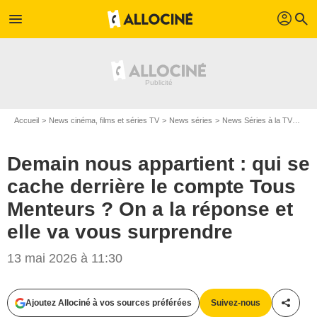
profil
menu
search
Accueil
News cinéma, films et séries TV
News séries
News Séries à la TV
Dema
Demain nous appartient : qui se
cache derrière le compte Tous
Menteurs ? On a la réponse et
elle va vous surprendre
13 mai 2026 à 11:30
Ajoutez Allociné à vos sources préférées
Suivez-nous
Partag