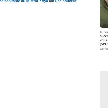
t une habitante du Mistral ? Aya fait une nouvelle
Ici t
succo
vous 
[SPO
samed