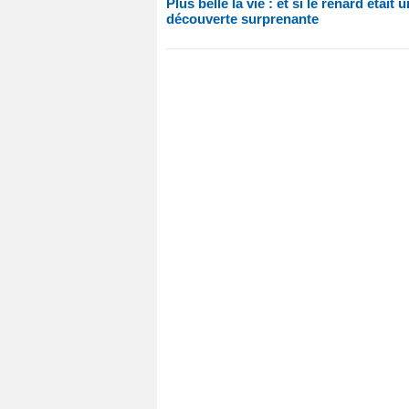
Plus belle la vie : et si le renard étai
découverte surprenante