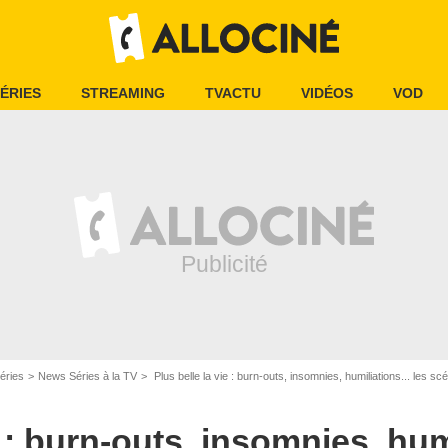
ÉRIES
STREAMING
TVACTU
VIDÉOS
VOD
éries
News Séries à la TV
Plus belle la vie : burn-outs, insomnies, humiliations... les scénariste
e : burn-outs, insomnies, humi