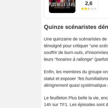
2,6
Quinze scénaristes dé
Une quinzaine de scénaristes de P
témoigné pour critiquer "
une scén
souffrir de burn-outs, d’insomnie
leurs "
horaires à rallonge
" (parfo
Enfin, les membres du groupe ont p
statut et exposer
"les humiliations
dénigrement quasi systématique de
Le feuilleton Plus belle la vie, en
14h sur TF1. Les épisodes sont d