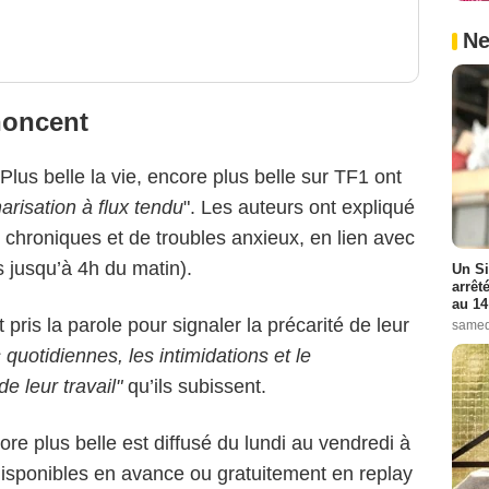
Ne
noncent
lus belle la vie, encore plus belle sur TF1 ont
arisation à flux tendu
". Les auteurs ont expliqué
s chroniques et de troubles anxieux, en lien avec
is jusqu’à 4h du matin).
Un Si
arrêt
au 14
ris la parole pour signaler la précarité de leur
samed
 quotidiennes, les intimidations et le
 leur travail"
qu’ils subissent.
core plus belle est diffusé du lundi au vendredi à
isponibles en avance ou gratuitement en replay