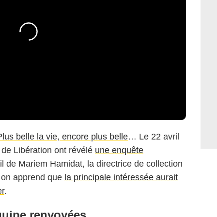
Plus belle la vie, encore plus belle
… Le 22 avril
de Libération ont révélé
une enquête
 de Mariem Hamidat, la directrice de collection
i, on apprend que
la principale intéressée aurait
er
.
quipe renvoyées