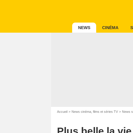
NEWS
CINÉMA
S
Accueil
News cinéma, films et séries TV
News s
Plus belle la vi