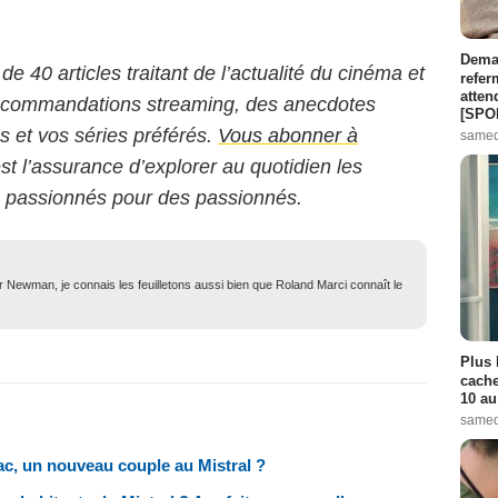
Demai
 de 40 articles traitant de l’actualité du cinéma et
refer
atten
 recommandations streaming, des anecdotes
[SPO
ms et vos séries préférés.
Vous abonner à
samed
st l’assurance d’explorer au quotidien les
s passionnés pour des passionnés.
tor Newman, je connais les feuilletons aussi bien que Roland Marci connaît le
Plus 
cache
10 au
samed
saac, un nouveau couple au Mistral ?