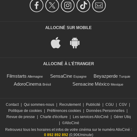
ALLOCINÉ SUR MOBILE
ALLOCINÉ À L'ÉTRANGER
Filmstarts
SensaCine
Beyazperde
Allemagne
Espagne
Turquie
AdoroCinema
Sensacine México
Brésil
Mexique
Contact
|
Qui sommes-nous
|
Recrutement
|
Publicité
|
CGU
|
CGV
|
Politique de cookies
|
Préférences cookies
|
Données Personnelles
|
Revue de presse
|
Charte d'écriture
|
Les services AlloCiné
|
Gérer Utiq
|
©AlloCiné
Retrouvez tous les horaires et infos de votre cinéma sur le numéro AlloCiné :
0 892 892 892
(0,90€/minute)