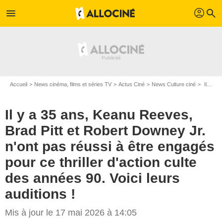
profil
menu
search
Accueil
News cinéma, films et séries TV
Actus Ciné
News Culture ciné
Il y a 35 ans, Keanu Reeves, Brad Pitt et Robert Downey Jr. n'ont pas réussi à être engagés pour ce thriller d'action culte des années 90. Voici leurs auditions !
Il y a 35 ans, Keanu Reeves,
Brad Pitt et Robert Downey Jr.
n'ont pas réussi à être engagés
pour ce thriller d'action culte
des années 90. Voici leurs
auditions !
Mis à jour le 17 mai 2026 à 14:05