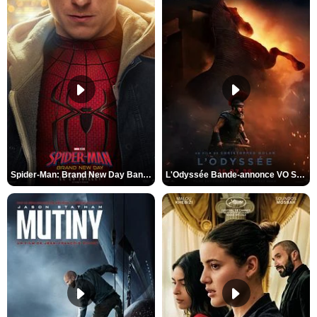
Spider-Man: Brand New Day Bande-annonce VO STFR
L'Odyssée Bande-annonce VO STFR