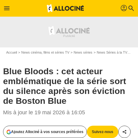
profil
menu
search
Accueil
News cinéma, films et séries TV
News séries
News Séries à la TV
Blue
Blue Bloods : cet acteur
emblématique de la série sort
du silence après son éviction
de Boston Blue
Mis à jour le 19 mai 2026 à 16:05
Ajoutez Allociné à vos sources préférées
Suivez-nous
Partag