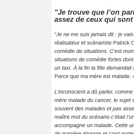
"Je
trouve que l’on pa
assez de ceux qui
sont
"
Je ne me suis jamais dit : je vai
réalisateur et scénariste Patrick 
comédie de situations. C’est mo
situations de comédie fortes
dont
un taxi. À la fin la
fille demandait
Parce que ma mère est malade. 
L’inconscient a dû parler, comme
mère malade du cancer, le sujet 
souvent des malades et pas ass
maître mot du scénario c’était l’
accompagne un malade. Cette
u
de manière étrange et
c’est port