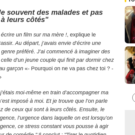
rle souvent des malades et pas
 à leurs côtés"
s écrire un film sur ma mère !
, explique le
Cassir.
Au dé
part, j’avais envie d’écrire une
n genre
préféré. J’ai commencé à imaginer des
 celle d’un jeune couple qui finit par dormir chez
 au garçon
«- Pourquoi on ne va pas chez toi ? -
»
 j’étais moi-même en train d’accom
pagner ma
s’est imposé à moi. Et je
trouve que l’on parle
ez de ceux qui
sont à leurs côtés. Ensuite, le
urgence,
l’urgence dans laquelle on est lorsqu’on
rgence, ce stress constant vous pousse à agir
eur de comédie."
Il conclut :
"Tirer le quotidien