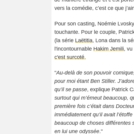
vers la comédie, c’est ce que j’ai
Pour son casting, Noémie Lvosky 
touchante. Pour le couple, Patric
(la série
Laëtitia
, Lona dans la sé
l'incontournable
Hakim Jemili
, v
c'est surcoté.
"
Au-delà de son pouvoir comique
pour moi étant Ben
Stiller. J’ado
qu’il se
passe
, explique Patrick C
surtout qui m’émeut
beaucoup, qu
première fois
c’était dans Docteu
immédiate
ment qu’il avait l’étoff
beaucoup de choses différentes s
en lui une odyssée
."