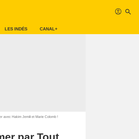
profil
search
LES INDÉS
CANAL+
r avec Hakim Jemili et Marie Colomb !
mer par Tout