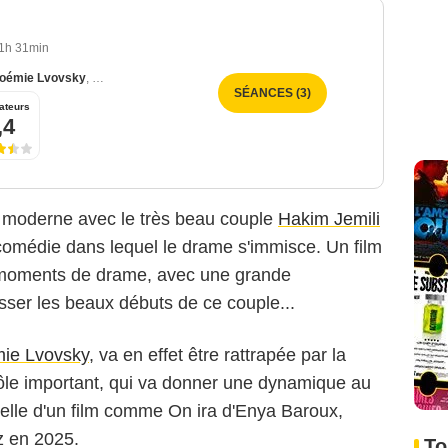
1h 31min
oémie Lvovsky
,
Marie Colomb
SÉANCES (3)
ateurs
,4
e moderne avec le très beau couple
Hakim Jemili
 comédie dans lequel le drame s'immisce. Un film
 moments de drame, avec une grande
sser les beaux débuts de ce couple...
ie Lvovsky
, va en effet être rattrapée par la
ôle important, qui va donner une dynamique au
 celle d'un film comme On ira d'Enya Baroux,
z en 2025.
To