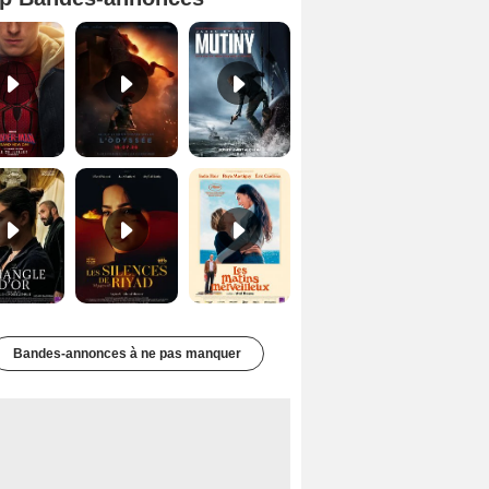
Spider-Man: Brand New Day Bande-annonce VO STFR
L'Odyssée Bande-annonce VO STFR
Mutiny Bande-annonce VO STFR
Le Triangle d'or Bande-annonce VF
Les Silences de Riyad Bande-annonce VO STFR
Les Matins merveilleux Bande-annonce VF
Bandes-annonces à ne pas manquer