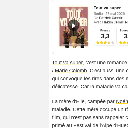
Tout va super
Sortie :
27 mai 2026
|
De
Patrick Cassir
Avec
Hakim Jemili
,
N
Presse
Spect
3,3
3
Tout va super
, c'est une romanc
/
Marie Colomb
. C'est aussi une
qui convoque les rires dans des
délicatesse. Car la maladie va ca
La mère d'Elie, campée par
Noém
maladie. Cette mère occupe un r
film, qui n'est pas sans rappeler
primé au Festival de l'Alpe d'Hue