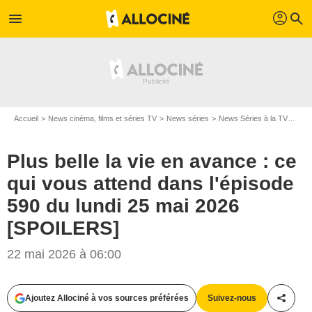
profil
menu
search
Accueil
News cinéma, films et séries TV
News séries
News Séries à la TV
Plus
Plus belle la vie en avance : ce
qui vous attend dans l'épisode
590 du lundi 25 mai 2026
[SPOILERS]
22 mai 2026 à 06:00
Ajoutez Allociné à vos sources préférées
Suivez-nous
Partag