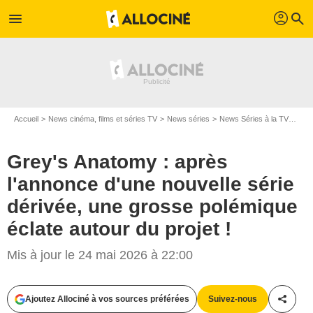
profil
menu
search
Accueil
News cinéma, films et séries TV
News séries
News Séries à la TV
Grey
Grey's Anatomy : après
l'annonce d'une nouvelle série
dérivée, une grosse polémique
éclate autour du projet !
Mis à jour le 24 mai 2026 à 22:00
Ajoutez Allociné à vos sources préférées
Suivez-nous
Partag