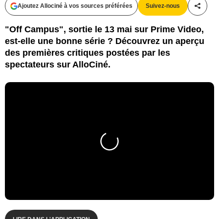
Ajoutez Allociné à vos sources préférées
Suivez-nous
Partag
"Off Campus", sortie le 13 mai sur Prime Video,
est-elle une bonne série ? Découvrez un aperçu
des premières critiques postées par les
spectateurs sur AlloCiné.