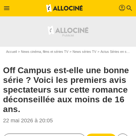
profil
menu
search
Accueil
News cinéma, films et séries TV
News séries TV
Actus Séries en streaming
Off Campus est-elle une bonne
série ? Voici les premiers avis
spectateurs sur cette romance
déconseillée aux moins de 16
ans.
22 mai 2026 à 20:05