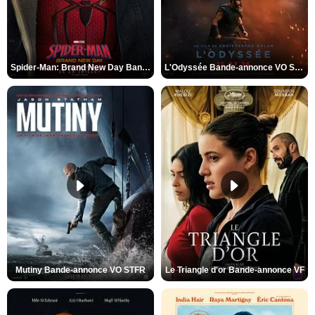
Spider-Man: Brand New Day Bande-annonce VO STFR
L'Odyssée Bande-annonce VO STFR
Mutiny Bande-annonce VO STFR
Le Triangle d'or Bande-annonce VF