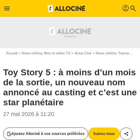
profil
menu
search
Accueil
News cinéma, films et séries TV
Actus Ciné
News cinéma: Tournages
Toy Story 5 : à moins d’un mois
de la sortie, un nouveau nom
annoncé au casting et c’est une
star planétaire
27 mai 2026 à 11:20
Ajoutez Allociné à vos sources préférées
Suivez-nous
Partag