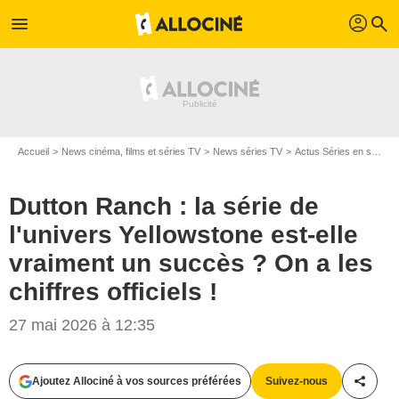
profil
menu
search
Accueil
News cinéma, films et séries TV
News séries TV
Actus Séries en streaming
Dutton Ranch : la série de
l'univers Yellowstone est-elle
vraiment un succès ? On a les
chiffres officiels !
27 mai 2026 à 12:35
Ajoutez Allociné à vos sources préférées
Suivez-nous
Partag