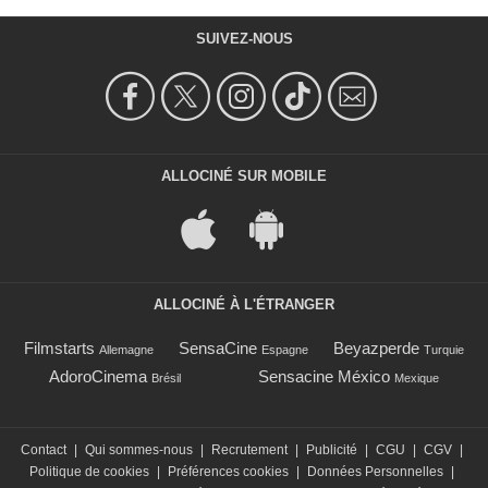
SUIVEZ-NOUS
ALLOCINÉ SUR MOBILE
ALLOCINÉ À L'ÉTRANGER
Filmstarts
SensaCine
Beyazperde
Allemagne
Espagne
Turquie
AdoroCinema
Sensacine México
Brésil
Mexique
Contact
|
Qui sommes-nous
|
Recrutement
|
Publicité
|
CGU
|
CGV
|
Politique de cookies
|
Préférences cookies
|
Données Personnelles
|