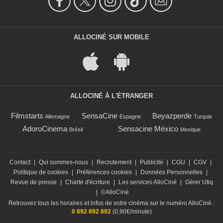
ALLOCINÉ SUR MOBILE
ALLOCINÉ À L'ÉTRANGER
Filmstarts
SensaCine
Beyazperde
Allemagne
Espagne
Turquie
AdoroCinema
Sensacine México
Brésil
Mexique
Contact
|
Qui sommes-nous
|
Recrutement
|
Publicité
|
CGU
|
CGV
|
Politique de cookies
|
Préférences cookies
|
Données Personnelles
|
Revue de presse
|
Charte d'écriture
|
Les services AlloCiné
|
Gérer Utiq
|
©AlloCiné
Retrouvez tous les horaires et infos de votre cinéma sur le numéro AlloCiné :
0 892 892 892
(0,90€/minute)