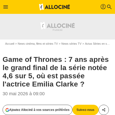
profil
menu
search
Accueil
News cinéma, films et séries TV
News séries TV
Actus Séries en streaming
Game of Thrones : 7 ans après
le grand final de la série notée
4,6 sur 5, où est passée
l'actrice Emilia Clarke ?
30 mai 2026 à 09:00
Ajoutez Allociné à vos sources préférées
Suivez-nous
Partag