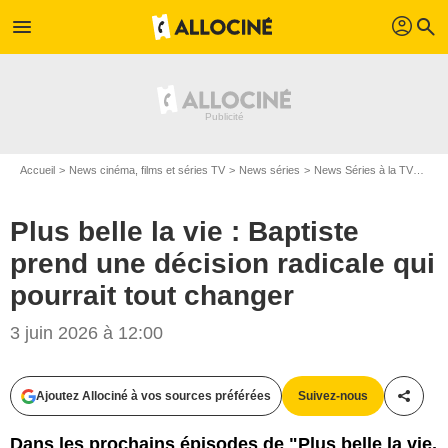
profil
menu
search
Accueil
News cinéma, films et séries TV
News séries
News Séries à la TV
Plus
Plus belle la vie : Baptiste
prend une décision radicale qui
pourrait tout changer
3 juin 2026 à 12:00
Ajoutez Allociné à vos sources préférées
Suivez-nous
Partag
Dans les prochains épisodes de "Plus belle la vie,