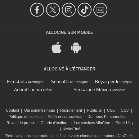
ALLOCINÉ SUR MOBILE
ALLOCINÉ À L'ÉTRANGER
Filmstarts
SensaCine
Beyazperde
Allemagne
Espagne
Turquie
AdoroCinema
Sensacine México
Brésil
Mexique
Contact
|
Qui sommes-nous
|
Recrutement
|
Publicité
|
CGU
|
CGV
|
Politique de cookies
|
Préférences cookies
|
Données Personnelles
|
Revue de presse
|
Charte d'écriture
|
Les services AlloCiné
|
Gérer Utiq
|
©AlloCiné
Retrouvez tous les horaires et infos de votre cinéma sur le numéro AlloCiné :