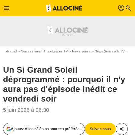
profil
menu
search
Accueil
News cinéma, films et séries TV
News séries
News Séries à la TV
Un S
Un Si Grand Soleil
déprogrammé : pourquoi il n'y
aura pas d'épisode inédit ce
vendredi soir
5 juin 2026 à 06:30
Ajoutez Allociné à vos sources préférées
Suivez-nous
Partag