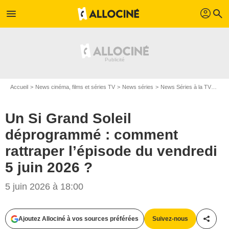
profil
menu
search
Accueil
News cinéma, films et séries TV
News séries
News Séries à la TV
Un S
Un Si Grand Soleil
déprogrammé : comment
rattraper l’épisode du vendredi
5 juin 2026 ?
5 juin 2026 à 18:00
Ajoutez Allociné à vos sources préférées
Suivez-nous
Partag