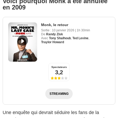
Voici pourquoi Monk a été annulée
en 2009
Monk, le retour
Sortie :
10 janvier 2026
|
1h 30min
De
Randy Zisk
Avec
Tony Shalhoub
,
Ted Levine
,
Traylor Howard
Spectateurs
3,2
STREAMING
Une enquête qui devrait séduire les fans de la