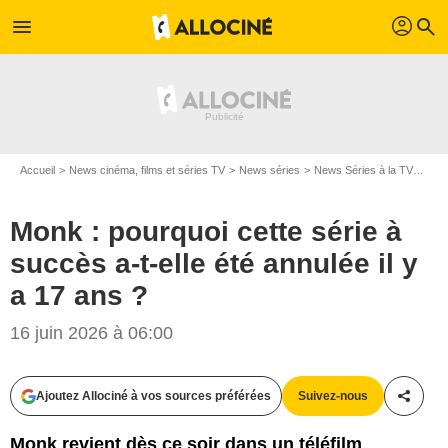
profil
menu
search
Accueil
News cinéma, films et séries TV
News séries
News Séries à la TV
Monk
Monk : pourquoi cette série à
succès a-t-elle été annulée il y
a 17 ans ?
16 juin 2026 à 06:00
Ajoutez Allociné à vos sources préférées
Suivez-nous
Partag
Monk revient dès ce soir dans un téléfilm