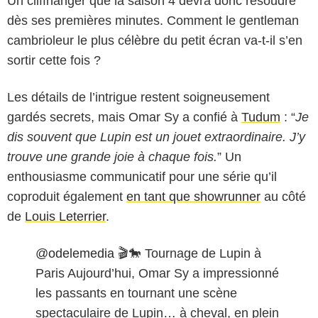
Un cliffhanger que la saison 4 devra donc résoudre
dès ses premières minutes. Comment le gentleman
cambrioleur le plus célèbre du petit écran va-t-il s’en
sortir cette fois ?
Les détails de l’intrigue restent soigneusement
gardés secrets, mais Omar Sy a confié à
Tudum
: “
Je
dis souvent que Lupin est un jouet extraordinaire. J’y
trouve une grande joie à chaque fois.
” Un
enthousiasme communicatif pour une série qu’il
coproduit également
en tant que showrunner
au côté
de
Louis Leterrier
.
@odelemedia
🎬🐎 Tournage de Lupin à
Paris Aujourd’hui, Omar Sy a impressionné
les passants en tournant une scène
spectaculaire de Lupin… à cheval, en plein