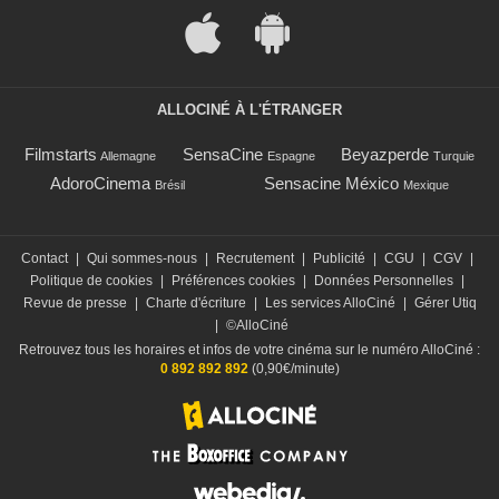
ALLOCINÉ À L'ÉTRANGER
Filmstarts
SensaCine
Beyazperde
Allemagne
Espagne
Turquie
AdoroCinema
Sensacine México
Brésil
Mexique
Contact
|
Qui sommes-nous
|
Recrutement
|
Publicité
|
CGU
|
CGV
|
Politique de cookies
|
Préférences cookies
|
Données Personnelles
|
Revue de presse
|
Charte d'écriture
|
Les services AlloCiné
|
Gérer Utiq
|
©AlloCiné
Retrouvez tous les horaires et infos de votre cinéma sur le numéro AlloCiné :
0 892 892 892
(0,90€/minute)