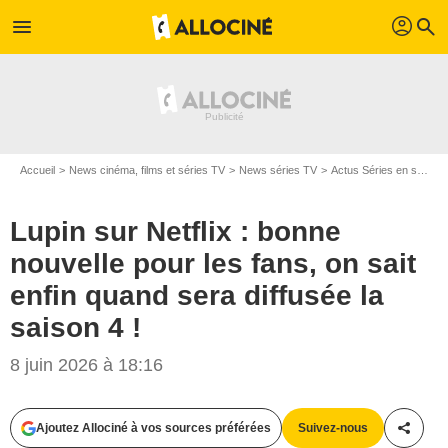
profil
menu
search
Accueil
News cinéma, films et séries TV
News séries TV
Actus Séries en streaming
Lupin sur Netflix : bonne
nouvelle pour les fans, on sait
enfin quand sera diffusée la
saison 4 !
8 juin 2026 à 18:16
Ajoutez Allociné à vos sources préférées
Suivez-nous
Partag