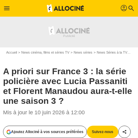
profil
menu
search
Accueil
News cinéma, films et séries TV
News séries
News Séries à la TV
A pr
A priori sur France 3 : la série
policière avec Lucia Passaniti
et Florent Manaudou aura-t-elle
une saison 3 ?
Mis à jour le 10 juin 2026 à 12:00
Ajoutez Allociné à vos sources préférées
Suivez-nous
Partag