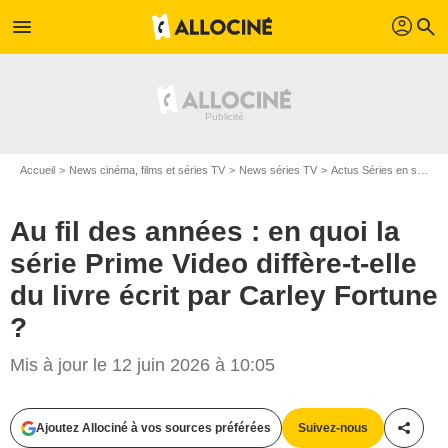
profil
menu
search
Accueil
News cinéma, films et séries TV
News séries TV
Actus Séries en streaming
Au fil des années : en quoi la
série Prime Video diffère-t-elle
du livre écrit par Carley Fortune
?
Mis à jour le 12 juin 2026 à 10:05
Ajoutez Allociné à vos sources préférées
Suivez-nous
Partag