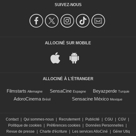
SUIVEZ-NOUS
ALLOCINÉ SUR MOBILE
ALLOCINÉ À L'ÉTRANGER
Filmstarts
SensaCine
Beyazperde
Allemagne
Espagne
Turquie
AdoroCinema
Sensacine México
Brésil
Mexique
Contact
|
Qui sommes-nous
|
Recrutement
|
Publicité
|
CGU
|
CGV
|
Politique de cookies
|
Préférences cookies
|
Données Personnelles
|
Revue de presse
|
Charte d'écriture
|
Les services AlloCiné
|
Gérer Utiq