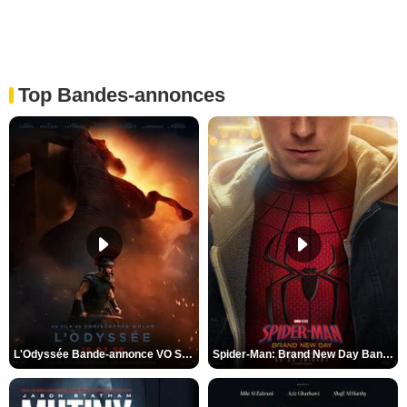
Top Bandes-annonces
L'Odyssée Bande-annonce VO STFR
Spider-Man: Brand New Day Bande-annonce VO STFR