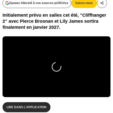
Ajoutez Allociné à vos sources préférées
Suivez-nous
Partag
Initialement prévu en salles cet été, "Cliffhanger
2" avec Pierce Brosnan et Lily James sortira
finalement en janvier 2027.
LIRE DANS L'APPLICATION