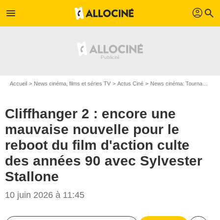
profil
menu
search
Accueil
News cinéma, films et séries TV
Actus Ciné
News cinéma: Tournages
Cliffhanger 2 : encore une
mauvaise nouvelle pour le
reboot du film d'action culte
des années 90 avec Sylvester
Stallone
10 juin 2026 à 11:45