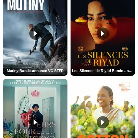
Mutiny Bande-annonce VO STFR
Les Silences de Riyad Bande-annonce VO STFR