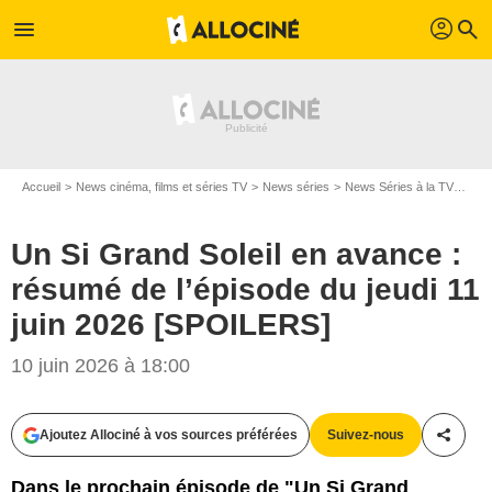
profil
menu
search
Accueil
News cinéma, films et séries TV
News séries
News Séries à la TV
Un S
Un Si Grand Soleil en avance :
résumé de l’épisode du jeudi 11
juin 2026 [SPOILERS]
10 juin 2026 à 18:00
Ajoutez Allociné à vos sources préférées
Suivez-nous
Partag
Dans le prochain épisode de "Un Si Grand