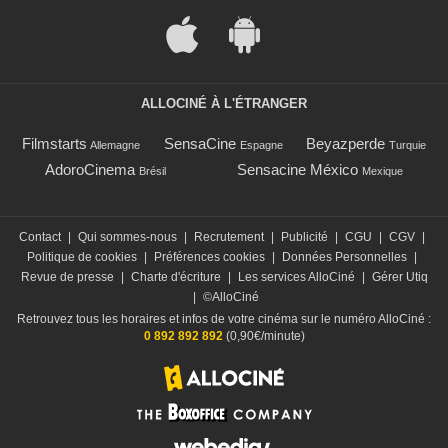
ALLOCINÉ À L'ÉTRANGER
Filmstarts
SensaCine
Beyazperde
Allemagne
Espagne
Turquie
AdoroCinema
Sensacine México
Brésil
Mexique
Contact
|
Qui sommes-nous
|
Recrutement
|
Publicité
|
CGU
|
CGV
|
Politique de cookies
|
Préférences cookies
|
Données Personnelles
|
Revue de presse
|
Charte d'écriture
|
Les services AlloCiné
|
Gérer Utiq
|
©AlloCiné
Retrouvez tous les horaires et infos de votre cinéma sur le numéro AlloCiné :
0 892 892 892
(0,90€/minute)