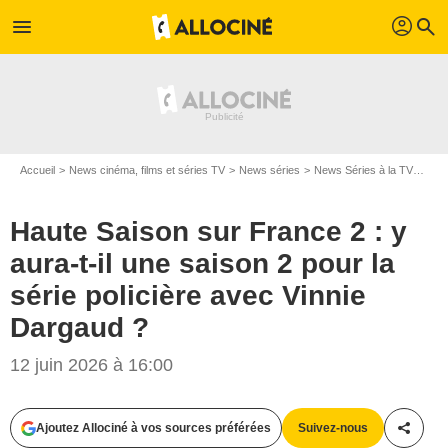
profil
menu
search
Accueil
News cinéma, films et séries TV
News séries
News Séries à la TV
Haut
Haute Saison sur France 2 : y
aura-t-il une saison 2 pour la
série policière avec Vinnie
Dargaud ?
12 juin 2026 à 16:00
Ajoutez Allociné à vos sources préférées
Suivez-nous
Partag