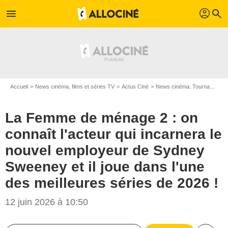
profil
menu
search
Accueil
News cinéma, films et séries TV
Actus Ciné
News cinéma: Tournages
La Femme de ménage 2 : on
connaît l'acteur qui incarnera le
nouvel employeur de Sydney
Sweeney et il joue dans l'une
des meilleures séries de 2026 !
12 juin 2026 à 10:50