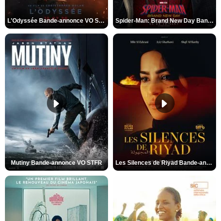
L'Odyssée Bande-annonce VO STFR
Spider-Man: Brand New Day Bande-annonce VO STFR
Mutiny Bande-annonce VO STFR
Les Silences de Riyad Bande-annonce VO STFR