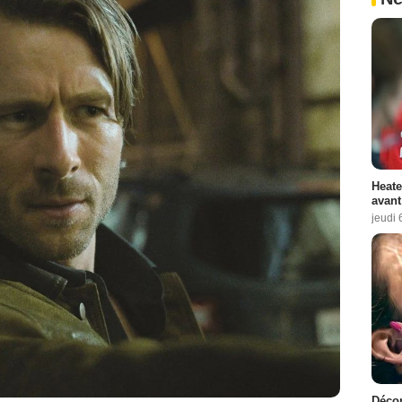
Heate
avant
jeudi 
Décon