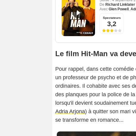
Sortie :
4 septembre 
De
Richard Linklater
Avec
Glen Powell
,
Adr
Spectateurs
3,2
Le film Hit-Man va deve
Pour rappel, dans cette comédie 
un professeur de psycho et de ph
ordinaires. Il cohabite avec ses d
des planques pour la police de la
lorsqu'il devient soudainement t
Adria Arjona
) à quitter son mari v
se transforme en romance...