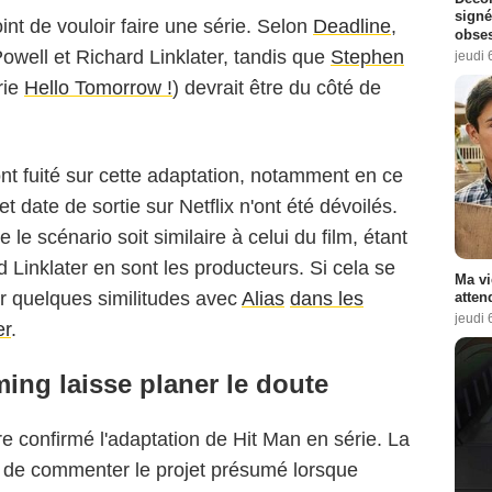
signé
int de vouloir faire une série. Selon
Deadline
,
obse
Powell et Richard Linklater, tandis que
Stephen
jeudi 
rie
Hello Tomorrow !
) devrait être du côté de
ont fuité sur cette adaptation, notamment en ce
et date de sortie sur Netflix n'ont été dévoilés.
 le scénario soit similaire à celui du film, étant
Linklater en sont les producteurs. Si cela se
Ma vi
oir quelques similitudes avec
Alias
dans les
atten
jeudi 
er
.
ing laisse planer le doute
re confirmé l'adaptation de Hit Man en série. La
é de commenter le projet présumé lorsque