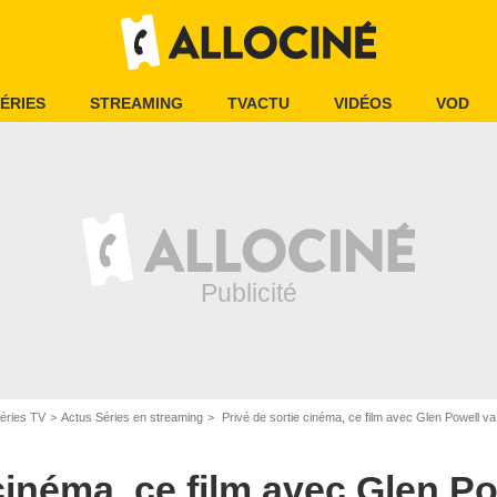
ÉRIES
STREAMING
TVACTU
VIDÉOS
VOD
éries TV
Actus Séries en streaming
Privé de sortie cinéma, ce film avec Glen Powell va
cinéma, ce film avec Glen Po