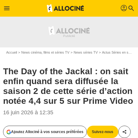
profil
menu
search
Accueil
News cinéma, films et séries TV
News séries TV
Actus Séries en streaming
The Day of the Jackal : on sait
enfin quand sera diffusée la
saison 2 de cette série d’action
notée 4,4 sur 5 sur Prime Video
16 juin 2026 à 12:35
Ajoutez Allociné à vos sources préférées
Suivez-nous
Partag