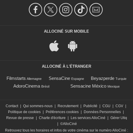
ALLOCINÉ SUR MOBILE
ALLOCINÉ À L'ÉTRANGER
Filmstarts
SensaCine
Beyazperde
Allemagne
Espagne
Turquie
AdoroCinema
Sensacine México
Brésil
Mexique
Contact
|
Qui sommes-nous
|
Recrutement
|
Publicité
|
CGU
|
CGV
|
Politique de cookies
|
Préférences cookies
|
Données Personnelles
|
Revue de presse
|
Charte d'écriture
|
Les services AlloCiné
|
Gérer Utiq
|
©AlloCiné
Retrouvez tous les horaires et infos de votre cinéma sur le numéro AlloCiné :