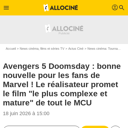
profil
menu
search
Accueil
News cinéma, films et séries TV
Actus Ciné
News cinéma: Tournages
Avengers 5 Doomsday : bonne
nouvelle pour les fans de
Marvel ! Le réalisateur promet
le film "le plus complexe et
mature" de tout le MCU
18 juin 2026 à 15:00