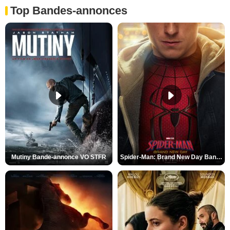
Top Bandes-annonces
Mutiny Bande-annonce VO STFR
Spider-Man: Brand New Day Bande-annonce VO STFR