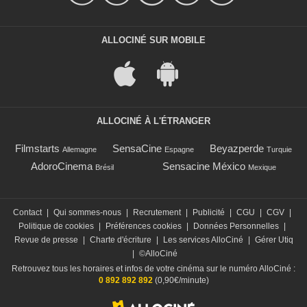
ALLOCINÉ SUR MOBILE
ALLOCINÉ À L'ÉTRANGER
Filmstarts
SensaCine
Beyazperde
Allemagne
Espagne
Turquie
AdoroCinema
Sensacine México
Brésil
Mexique
Contact
|
Qui sommes-nous
|
Recrutement
|
Publicité
|
CGU
|
CGV
|
Politique de cookies
|
Préférences cookies
|
Données Personnelles
|
Revue de presse
|
Charte d'écriture
|
Les services AlloCiné
|
Gérer Utiq
|
©AlloCiné
Retrouvez tous les horaires et infos de votre cinéma sur le numéro AlloCiné :
0 892 892 892
(0,90€/minute)