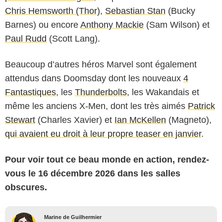
Chris Hemsworth (Thor)
,
Sebastian Stan
(Bucky
Barnes) ou encore
Anthony Mackie
(Sam Wilson) et
Paul Rudd
(Scott Lang).
Beaucoup d’autres héros Marvel sont également
attendus dans Doomsday dont les nouveaux
4
Fantastiques
, les
Thunderbolts
, les Wakandais et
même les anciens X-Men, dont les très aimés
Patrick
Stewart
(Charles Xavier) et
Ian McKellen
(Magneto),
qui avaient eu droit à leur propre teaser en janvier
.
Pour voir tout ce beau monde en action, rendez-
vous le 16 décembre 2026 dans les salles
obscures.
Marine de Guilhermier