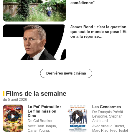
comédienne"
James Bond : c'est la question
que tout le monde se pose ! Et
on a la réponse…
Dernières news cinéma
Films de la semaine
du 5 août 2026
La Pat' Patrouille :
Les Gendarmes
Le film mission
De François Prévôt-
Dino
Leygonie, Stephan
De Cal Brunker
Archinard
Avec Rain Janjua,
Avec Arnaud Ducret,
Carter Young,
Marc Riso, Fred Testot