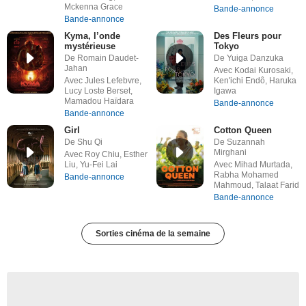
Mckenna Grace
Bande-annonce
Bande-annonce
Kyma, l’onde
Des Fleurs pour
mystérieuse
Tokyo
De Romain Daudet-
De Yuiga Danzuka
Jahan
Avec Kodai Kurosaki,
Avec Jules Lefebvre,
Ken'ichi Endô, Haruka
Lucy Loste Berset,
Igawa
Mamadou Haïdara
Bande-annonce
Bande-annonce
Girl
Cotton Queen
De Shu Qi
De Suzannah
Mirghani
Avec Roy Chiu, Esther
Liu, Yu-Fei Lai
Avec Mihad Murtada,
Rabha Mohamed
Bande-annonce
Mahmoud, Talaat Farid
Bande-annonce
Sorties cinéma de la semaine