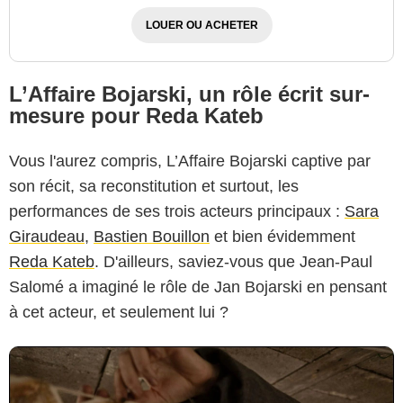
LOUER OU ACHETER
L’Affaire Bojarski, un rôle écrit sur-
2025 Guy Ferrandis - Le Bureau Films - Les Compagnons du Cinema
mesure pour Reda Kateb
Vous l'aurez compris, L’Affaire Bojarski captive par
son récit, sa reconstitution et surtout, les
performances de ses trois acteurs principaux :
Sara
Giraudeau
,
Bastien Bouillon
et bien évidemment
Reda Kateb
. D'ailleurs, saviez-vous que Jean-Paul
Salomé a imaginé le rôle de Jan Bojarski en pensant
à cet acteur, et seulement lui ?