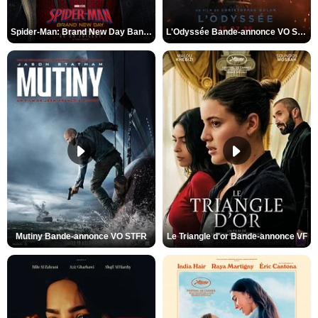
Spider-Man: Brand New Day Bande-annonce VO STFR
L'Odyssée Bande-annonce VO STFR
Mutiny Bande-annonce VO STFR
Le Triangle d'or Bande-annonce VF