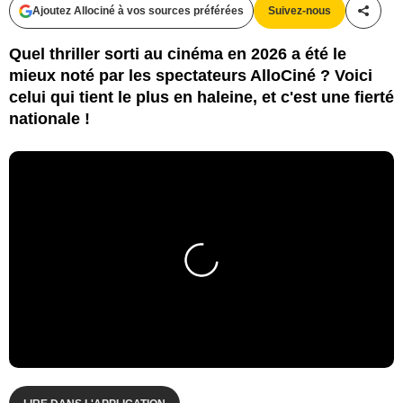
Ajoutez Allociné à vos sources préférées
Suivez-nous
Partag
Quel thriller sorti au cinéma en 2026 a été le
mieux noté par les spectateurs AlloCiné ? Voici
celui qui tient le plus en haleine, et c'est une fierté
nationale !