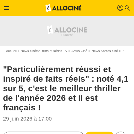
profil
menu
search
Accueil
News cinéma, films et séries TV
Actus Ciné
News Sorties ciné
"Particulièrement réussi et inspiré de faits réels" : noté 4,1 sur 5, c'est le meilleur thriller de l'année 2026 et il est français !
"Particulièrement réussi et
inspiré de faits réels" : noté 4,1
sur 5, c'est le meilleur thriller
de l'année 2026 et il est
français !
29 juin 2026 à 17:00