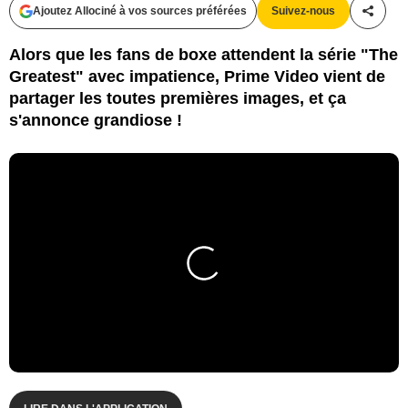
Ajoutez Allociné à vos sources préférées
Suivez-nous
Partag
Alors que les fans de boxe attendent la série "The
Greatest" avec impatience, Prime Video vient de
partager les toutes premières images, et ça
s'annonce grandiose !