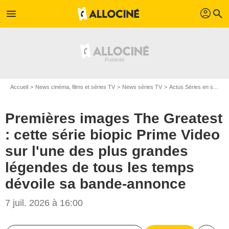
profil
menu
search
Accueil
News cinéma, films et séries TV
News séries TV
Actus Séries en streaming
Premières images The Greatest
: cette série biopic Prime Video
sur l'une des plus grandes
légendes de tous les temps
dévoile sa bande-annonce
7 juil. 2026 à 16:00