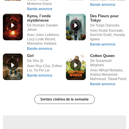
Mckenna Grace
Bande-annonce
Bande-annonce
Kyma, l’onde
Des Fleurs pour
mystérieuse
Tokyo
De Romain Daudet-
De Yuiga Danzuka
Jahan
Avec Kodai Kurosaki,
Avec Jules Lefebvre,
Ken'ichi Endô, Haruka
Lucy Loste Berset,
Igawa
Mamadou Haïdara
Bande-annonce
Bande-annonce
Girl
Cotton Queen
De Shu Qi
De Suzannah
Mirghani
Avec Roy Chiu, Esther
Liu, Yu-Fei Lai
Avec Mihad Murtada,
Rabha Mohamed
Bande-annonce
Mahmoud, Talaat Farid
Bande-annonce
Sorties cinéma de la semaine