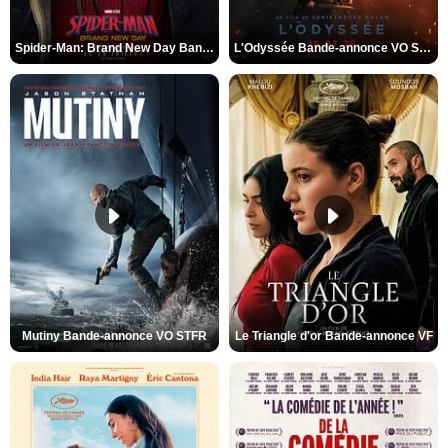
Spider-Man: Brand New Day Bande-annonce VO STFR
L'Odyssée Bande-annonce VO STFR
Mutiny Bande-annonce VO STFR
Le Triangle d'or Bande-annonce VF