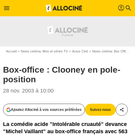
profil
menu
search
Accueil
News cinéma, films et séries TV
Actus Ciné
News cinéma: Box Office
B
Box-office : Clooney en pole-
position
28 nov. 2003 à 10:00
Ajoutez Allociné à vos sources préférées
Suivez-nous
Partag
La comédie acide "Intolérable cruauté" devance
"Michel Vaillant" au box-office français avec 563