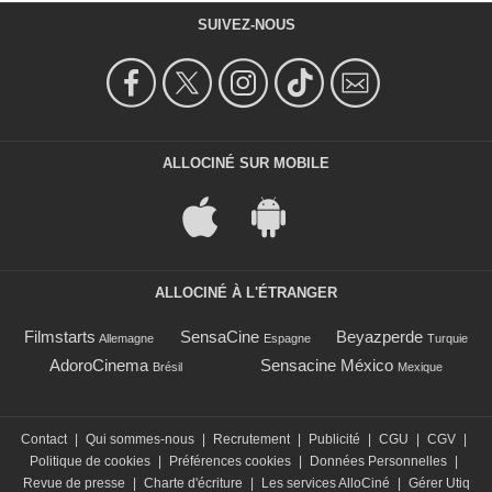
SUIVEZ-NOUS
ALLOCINÉ SUR MOBILE
ALLOCINÉ À L'ÉTRANGER
Filmstarts
SensaCine
Beyazperde
Allemagne
Espagne
Turquie
AdoroCinema
Sensacine México
Brésil
Mexique
Contact
|
Qui sommes-nous
|
Recrutement
|
Publicité
|
CGU
|
CGV
|
Politique de cookies
|
Préférences cookies
|
Données Personnelles
|
Revue de presse
|
Charte d'écriture
|
Les services AlloCiné
|
Gérer Utiq