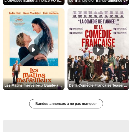
L'Odyssée Bande-annonce VO STFR
Le Triangle d'or Bande-annonce VF
Les Matins merveilleux Bande-annonce VF
De la Comédie-Française Teaser VF
Bandes-annonces à ne pas manquer