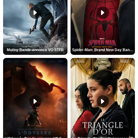
Mutiny Bande-annonce VO STFR
Spider-Man: Brand New Day Bande-annonce VO STFR