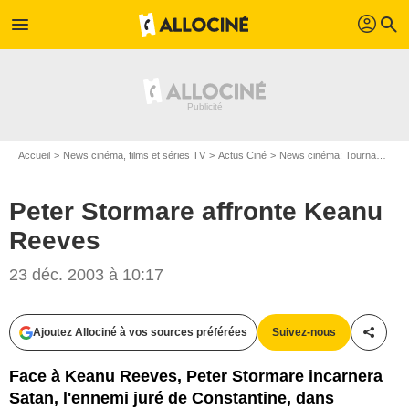
profil
menu
search
Accueil
News cinéma, films et séries TV
Actus Ciné
News cinéma: Tournages
Peter Stormare affronte Keanu
Reeves
23 déc. 2003 à 10:17
Ajoutez Allociné à vos sources préférées
Suivez-nous
Partag
Face à Keanu Reeves, Peter Stormare incarnera
Satan, l'ennemi juré de Constantine, dans