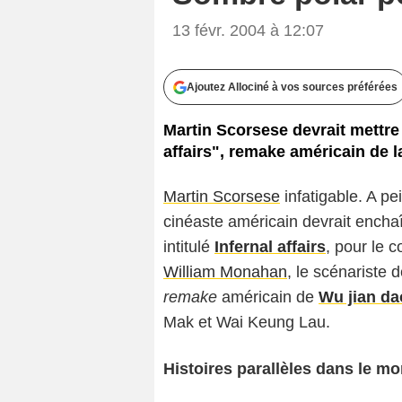
13 févr. 2004 à 12:07
Ajoutez Allociné à vos sources préférées
Martin Scorsese devrait mettre 
affairs", remake américain de l
Martin Scorsese
infatigable. A p
cinéaste américain devrait enchaî
intitulé
Infernal affairs
, pour le 
William Monahan
, le scénariste 
remake
américain de
Wu jian da
Mak
et
Wai Keung Lau
.
Histoires parallèles dans le m