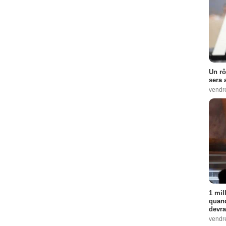
Un rô
sera 
vendr
1 mil
quand
devra
vendr