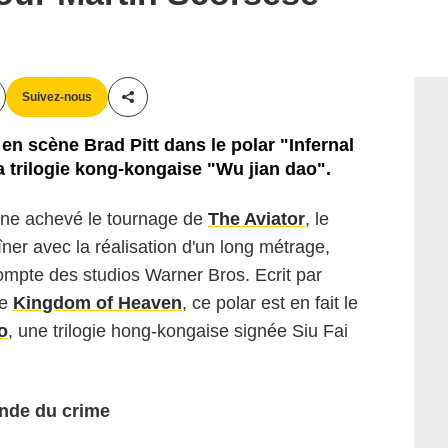
Suivez-nous
Partager cet article
en scène Brad Pitt dans le polar "Infernal
a trilogie kong-kongaise "Wu jian dao".
eine achevé le tournage de
The Aviator
, le
ner avec la réalisation d'un long métrage,
compte des studios Warner Bros. Ecrit par
de
Kingdom of Heaven
, ce polar est en fait le
o
, une trilogie hong-kongaise signée
Siu Fai
onde du crime