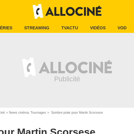
ÉRIES
STREAMING
TVACTU
VIDÉOS
VOD
Ciné
News cinéma: Tournages
Sombre polar pour Martin Scorsese
our Martin Scorsese