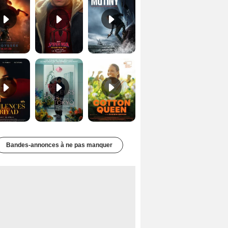
Les Silences de Riyad Bande-annonce VO STFR
Des Fleurs pour Tokyo Bande-annonce VO STFR
Cotton Queen Bande-annonce VO STFR
Bandes-annonces à ne pas manquer