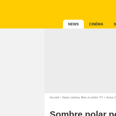
NEWS
CINÉMA
S
Accueil
News cinéma, films et séries TV
Actus 
Sombre polar p