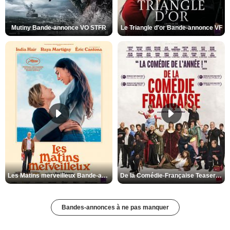
Mutiny Bande-annonce VO STFR
Le Triangle d'or Bande-annonce VF
Les Matins merveilleux Bande-annonce VF
De la Comédie-Française Teaser VF
Bandes-annonces à ne pas manquer