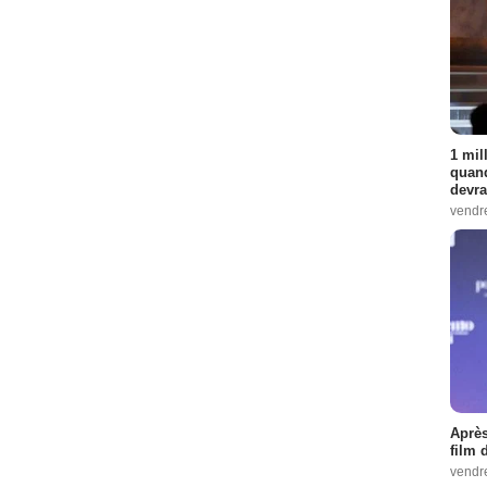
1 mil
quand
devra
vendr
Après
film 
vendr