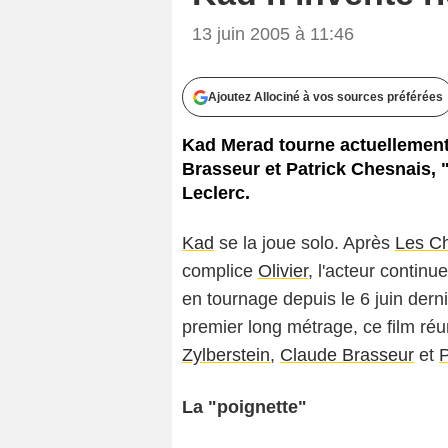
13 juin 2005 à 11:46
Ajoutez Allociné à vos sources préférées
Kad Merad tourne actuellement,
Brasseur et Patrick Chesnais, 
Leclerc.
Kad
se la joue solo. Après
Les Ch
complice
Olivier
, l'acteur contin
en tournage depuis le 6 juin dern
premier long métrage, ce film réu
Zylberstein
,
Claude Brasseur
et
P
La "poignette"