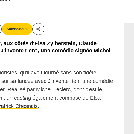
Suivez-nous
Partager cet article
 aux côtés d'Elsa Zylberstein, Claude
"J'invente rien", une comédie signée Michel
oristes
, qu'il avait tourné sans son fidèle
ue sur sa lancée avec
J'invente rien
, une comédie
ier. Réalisé par
Michel Leclerc
, dont c'est le
nit un
casting
également composé de
Elsa
atrick Chesnais
.