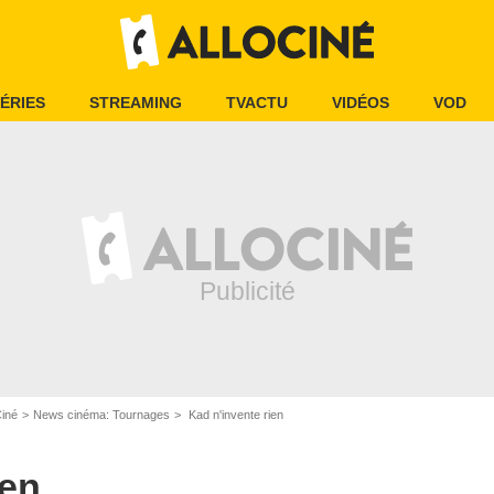
ÉRIES
STREAMING
TVACTU
VIDÉOS
VOD
Ciné
News cinéma: Tournages
Kad n'invente rien
ien