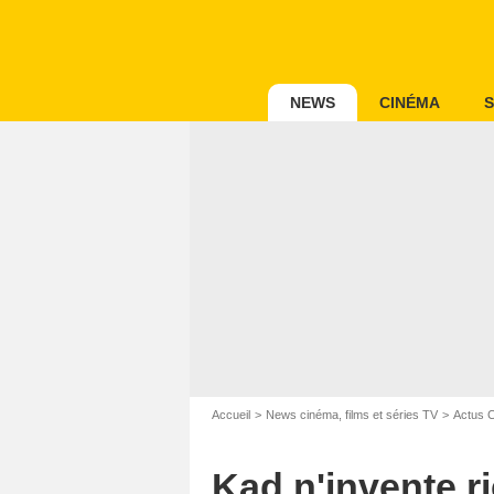
NEWS
CINÉMA
S
Accueil
News cinéma, films et séries TV
Actus 
Kad n'invente r